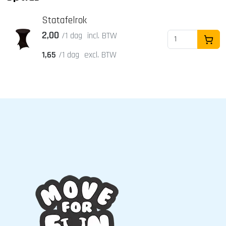
Statafelrok
2,00
/1 dag
incl. BTW
In Wi
1,65
/1 dag
excl. BTW