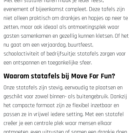
Met een statafel huren maak je ieder feest,
evenement of bijeenkomst compleet. Deze tafels zijn
niet alleen praktisch om drankjes en hapjes op neer te
zetten, maar ook ideaal als ontmoetingsplek waar
gasten samenkomen en gezellig kunnen kletsen. Of het
nu gaat om een verjaardag, buurtfeest,
schoolactiviteit of bedrijfsuitje: statafels zorgen voor
een ontspannen en toegankelijke sfeer.
Waarom statafels bij Move For Fun?
Onze statafels zijn stevig, eenvoudig te plaatsen en
geschikt voor zowel binnen- als buitengebruik. Dankzij
het compacte formaat zijn ze flexibel inzetbaar en
passen ze in vrijwel iedere setting. Met een statafel
creëer je een centrale plek waar mensen elkaar
ontmoeten, even uitrusten of samen een drankje doen