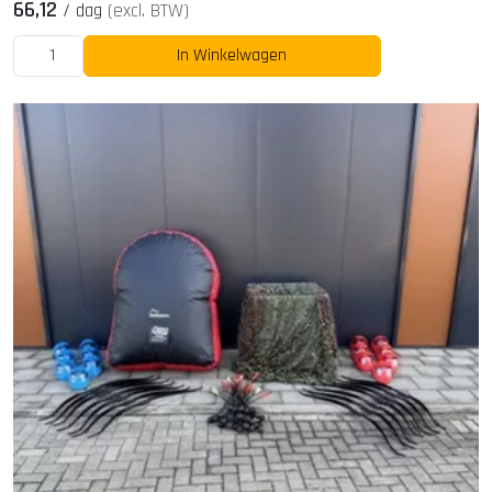
66,12
/
dag
(excl. BTW)
In Winkelwagen