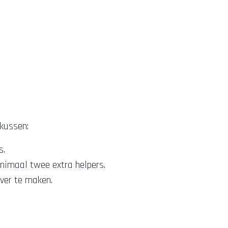
gkussen:
s.
inimaal twee extra helpers.
over te maken.