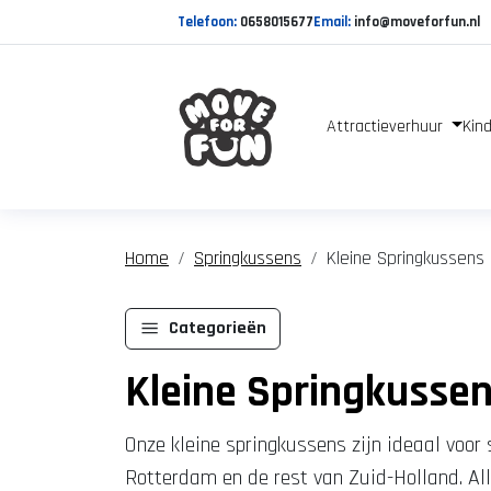
Telefoon:
0658015677
Email:
info@moveforfun.nl
Attractieverhuur
Kind
Home
Springkussens
Kleine Springkussens
Categorieën
Kleine Springkusse
Onze kleine springkussens zijn ideaal voor
Rotterdam en de rest van Zuid-Holland. A