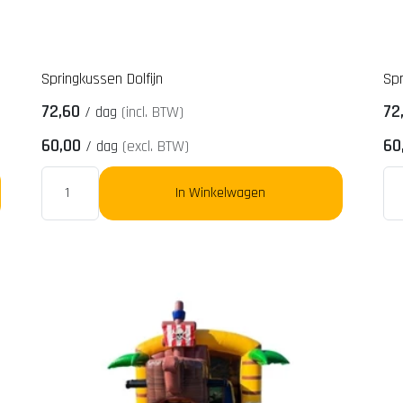
Springkussen Dolfijn
Sp
72,60
72
/
dag
(incl. BTW)
60,00
60
/
dag
(excl. BTW)
In Winkelwagen