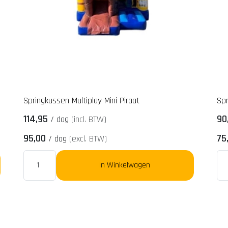
Springkussen Multiplay Mini Piraat
Spr
114,95
90
/
dag
(incl. BTW)
95,00
75
/
dag
(excl. BTW)
In Winkelwagen