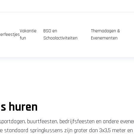
Vakantie
BSO en
Themadagen &
erfeestjes
fun
Schoolactiviteiten
Evenementen
ns huren
 sportdagen, buurtfeesten, bedrijfsfeesten en andere eve
lle standaard
springkussens zijn groter dan 3x3,5 meter e