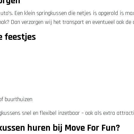
zorgen
uto's. Een klein springkussen die netjes is opgerold is m
mak? Dan verzorgen wij het transport en eventueel ook de 
e feestjes
of buurthuizen
ussens snel en flexibel inzetbaar – ook als extra attracti
ussen huren bij Move For Fun?