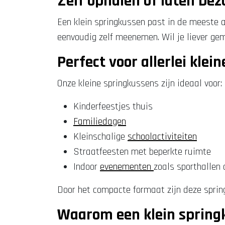
Zelf ophalen of laten be
Een klein springkussen past in de meeste a
eenvoudig zelf meenemen. Wil je liever ge
Perfect voor allerlei klein
Onze kleine springkussens zijn ideaal voor:
Kinderfeestjes thuis
Familiedagen
Kleinschalige
schoolactiviteiten
Straatfeesten met beperkte ruimte
Indoor
evenementen
zoals sporthallen 
Door het compacte formaat zijn deze springk
Waarom een klein springk