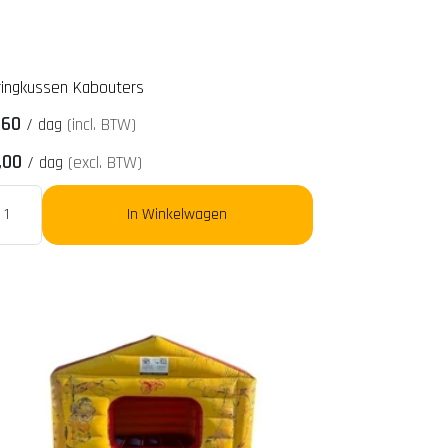
ringkussen Kabouters
,60
/
dag
(incl. BTW)
,00
/
dag
(excl. BTW)
In Winkelwagen