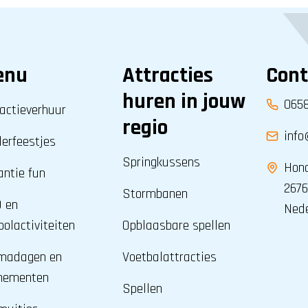
enu
Attracties
Cont
huren in jouw
065
actieverhuur
regio
info
derfeestjes
Springkussens
Hond
antie fun
2676
Stormbanen
 en
Ned
olactiviteiten
Opblaasbare spellen
madagen en
Voetbalattracties
nementen
Spellen