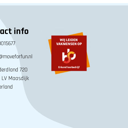
act info
8015677
@moveforfun.nl
erdland 720
 LV Maasdijk
erland