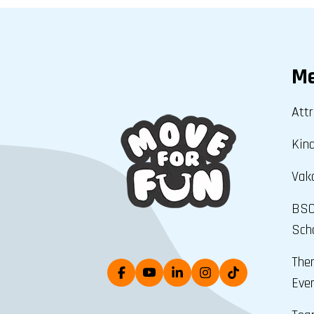
M
Attr
Kin
Vak
BSO
Scho
The
Eve