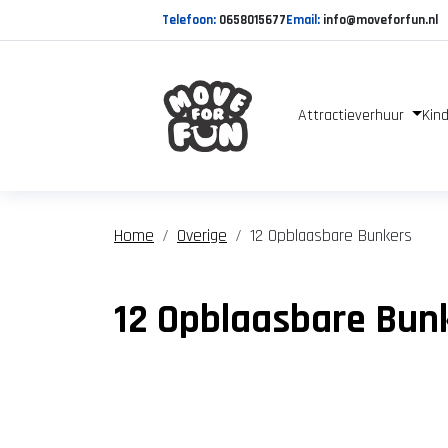
Telefoon:
0658015677
Email:
info@moveforfun.nl
Attractieverhuur
Kind
Home
Overige
12 Opblaasbare Bunkers
12 Opblaasbare Bun