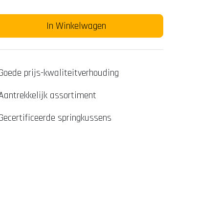
In Winkelwagen
Goede prijs-kwaliteitverhouding
Aantrekkelijk assortiment
Gecertificeerde springkussens