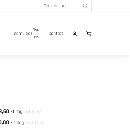
Over
Teamuitjes
Contact
ons
3,60
/
1 dag
incl. BTW
0,00
/
1 dag
excl. BTW