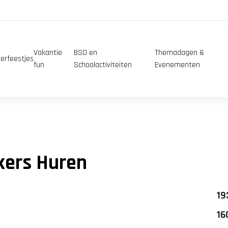
Vakantie
BSO en
Themadagen &
erfeestjes
fun
Schoolactiviteiten
Evenementen
kers Huren
19
16