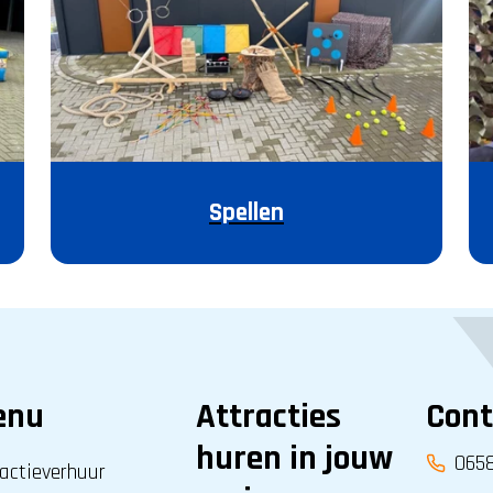
Spellen
enu
Attracties
Cont
huren in jouw
065
actieverhuur