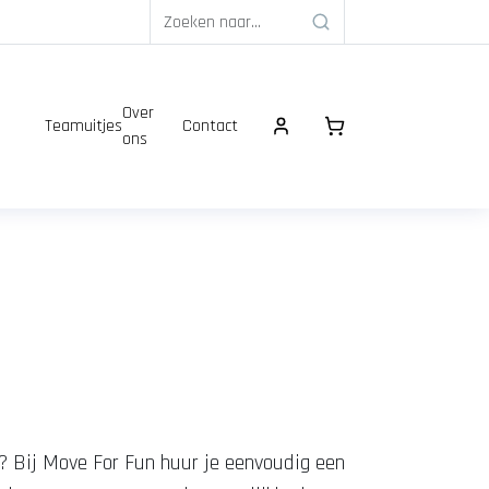
Over
Teamuitjes
Contact
ons
t? Bij Move For Fun huur je eenvoudig een