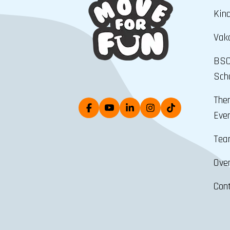
Kin
Vak
BSO
Scho
The
Eve
Tea
Ove
Con