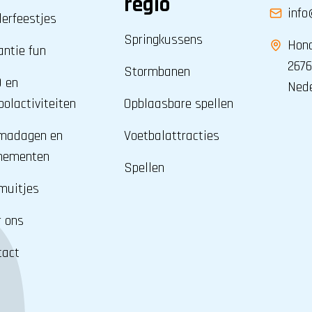
regio
info
derfeestjes
Springkussens
Hond
antie fun
2676
Stormbanen
 en
Ned
olactiviteiten
Opblaasbare spellen
madagen en
Voetbalattracties
nementen
Spellen
muitjes
r ons
tact