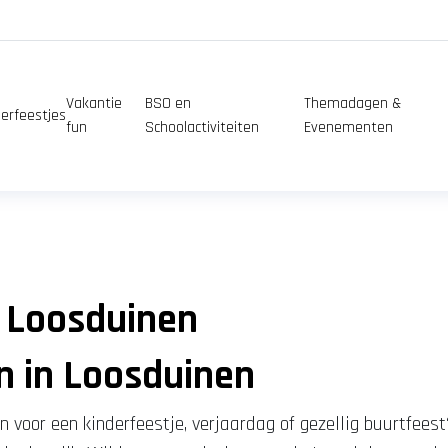
Vakantie
BSO en
Themadagen &
erfeestjes
fun
Schoolactiviteiten
Evenementen
 Loosduinen
n in Loosduinen
n voor een kinderfeestje, verjaardag of gezellig buurtfees