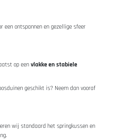
or een ontspannen en gezellige sfeer
laatst op een
vlakke en stabiele
 Loosduinen geschikt is? Neem dan vooraf
everen wij standaard het springkussen en
ng.