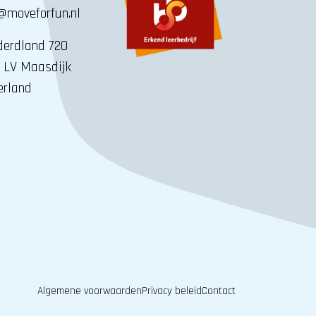
@moveforfun.nl
erdland 720
 LV Maasdijk
erland
Algemene voorwaarden
Privacy beleid
Contact