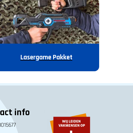
Lasergame Pakket
act info
8015677