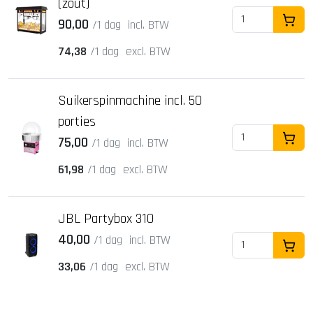
(zout)
90,00
/1 dag
incl. BTW
In Wi
74,38
/1 dag
excl. BTW
Suikerspinmachine incl. 50
porties
75,00
/1 dag
incl. BTW
In Wi
61,98
/1 dag
excl. BTW
JBL Partybox 310
40,00
/1 dag
incl. BTW
In Wi
33,06
/1 dag
excl. BTW