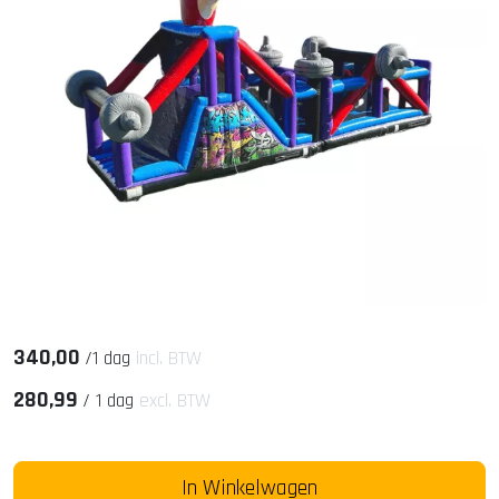
340,00
/
1 dag
incl. BTW
280,99
/
1 dag
excl. BTW
In Winkelwagen