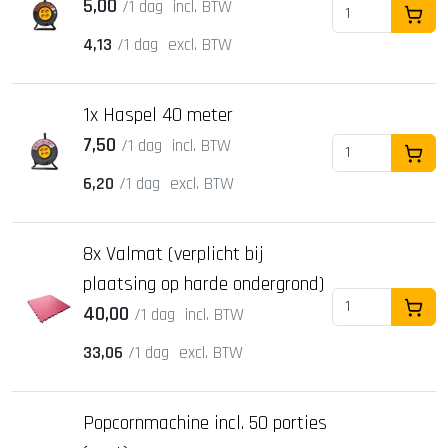
5,00
/1 dag
incl. BTW
In Wi
4,13
/1 dag
excl. BTW
1x Haspel 40 meter
7,50
/1 dag
incl. BTW
In Wi
6,20
/1 dag
excl. BTW
8x Valmat (verplicht bij
plaatsing op harde ondergrond)
40,00
/1 dag
incl. BTW
In Wi
33,06
/1 dag
excl. BTW
Popcornmachine incl. 50 porties