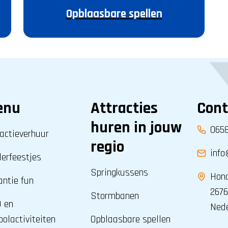
Opblaasbare spellen
enu
Attracties
Cont
huren in jouw
065
actieverhuur
regio
info
derfeestjes
Springkussens
Hond
antie fun
2676
Stormbanen
 en
Ned
olactiviteiten
Opblaasbare spellen