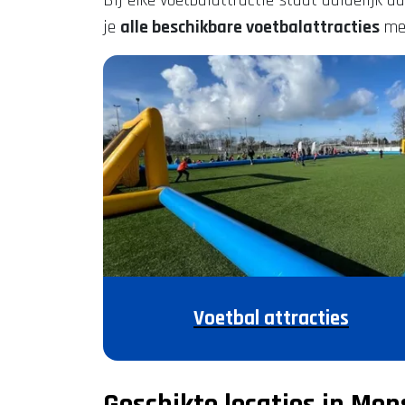
Bij elke voetbalattractie staat duidelijk 
je
alle beschikbare voetbalattracties
met
Voetbal attracties
Geschikte locaties in Mon