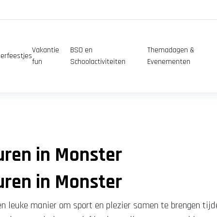
Vakantie
BSO en
Themadagen &
erfeestjes
fun
Schoolactiviteiten
Evenementen
uren in Monster
uren in Monster
een leuke manier om sport en plezier samen te brengen ti