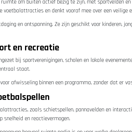
l ruimte om buiten actief bezig te zijn, met sportvelden e
 voetbalattracties en denkt vooraf mee over een veilige en
tdaging en ontspanning. Ze zijn geschikt voor kinderen, j
ort en recreatie
ngezet bij sportverenigingen, scholen en lokale evenement
entraal staat.
 voor afwisseling binnen een programma, zonder dat er vas
oetbalspellen
lattracties, zoals schietspellen, pannavelden en interac
op snelheid en reactievermogen.