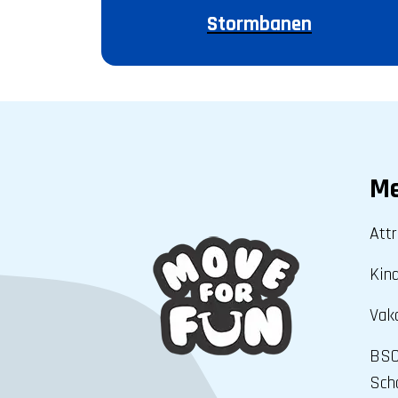
Stormbanen
M
Attr
Kin
Vak
BSO
Scho