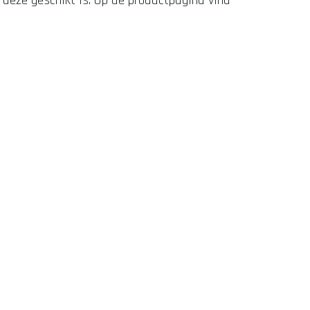
 deze geschikt is. Op de productpagina vind