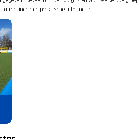
aangegeven hoeveel ruimte nodig is en voor welke doelgroep
 afmetingen en praktische informatie.
ster