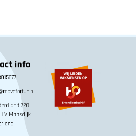
act info
8015677
@moveforfun.nl
erdland 720
 LV Maasdijk
erland