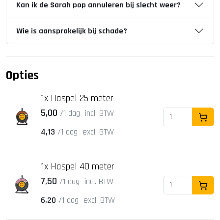
Kan ik de Sarah pop annuleren bij slecht weer?
Wie is aansprakelijk bij schade?
Opties
1x Haspel 25 meter
5,00
/1 dag
incl. BTW
In Wi
4,13
/1 dag
excl. BTW
1x Haspel 40 meter
7,50
/1 dag
incl. BTW
In Wi
6,20
/1 dag
excl. BTW