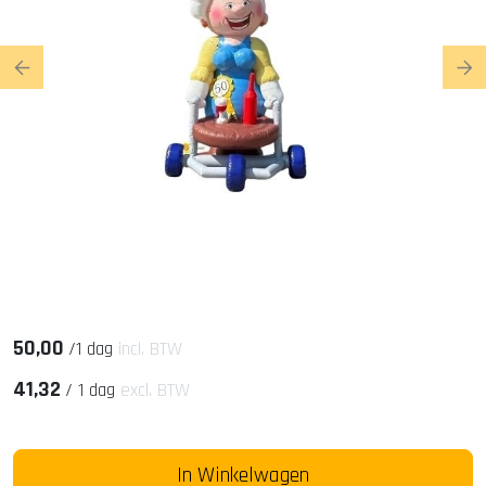
Previous
Ne
50,00
/
1 dag
incl. BTW
41,32
/
1 dag
excl. BTW
In Winkelwagen