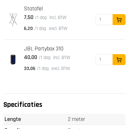
Statafel
7,50
/1 dag
incl. BTW
In Wi
6,20
/1 dag
excl. BTW
JBL Partybox 310
40,00
/1 dag
incl. BTW
In Wi
33,06
/1 dag
excl. BTW
Specificaties
Lengte
2 meter