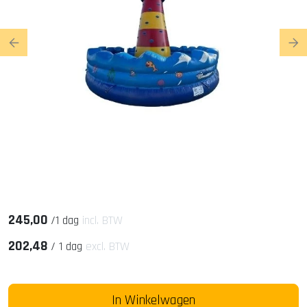
Previous
Ne
245,00
/
1 dag
incl. BTW
202,48
/
1 dag
excl. BTW
In Winkelwagen