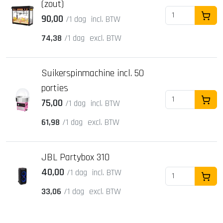
(zout)
90,00
/1 dag
incl. BTW
In Wi
74,38
/1 dag
excl. BTW
Suikerspinmachine incl. 50
porties
75,00
/1 dag
incl. BTW
In Wi
61,98
/1 dag
excl. BTW
JBL Partybox 310
40,00
/1 dag
incl. BTW
In Wi
33,06
/1 dag
excl. BTW