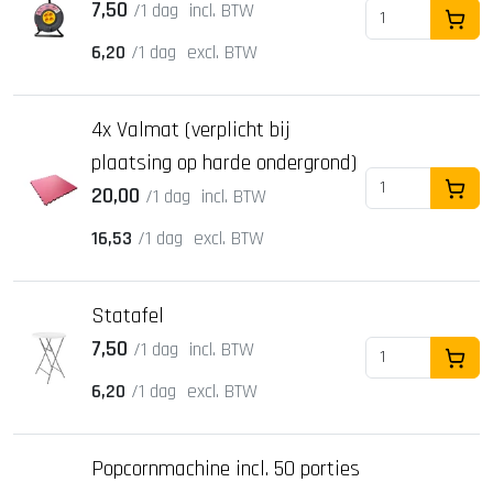
7,50
/1 dag
incl. BTW
In Wi
6,20
/1 dag
excl. BTW
4x Valmat (verplicht bij
plaatsing op harde ondergrond)
20,00
/1 dag
incl. BTW
In Wi
16,53
/1 dag
excl. BTW
Statafel
7,50
/1 dag
incl. BTW
In Wi
6,20
/1 dag
excl. BTW
Popcornmachine incl. 50 porties